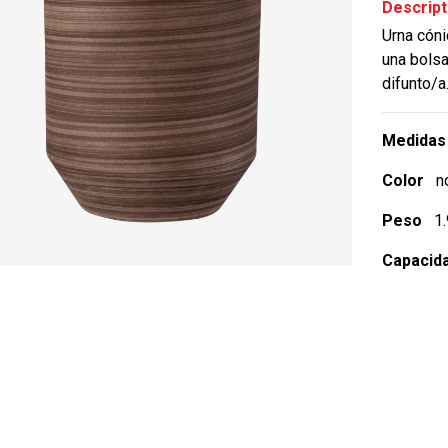
Descript
Urna cón
una bolsa
difunto/a
Medidas
Color
no
Peso
1.9
Capacid