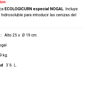
ion
ica
ECOLOGICURN
especial NOGAL
. Incluye
 hidrosoluble para introducir las cenizas del
.
 :
Alto 25 x Ø 19 cm.
gal
 kg.
ad
3´6 L.