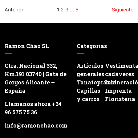
Anterior
1
2
3
…
5
Siguiente
Ramón Chao SL
Categorías
Ctra. Nacional 332,
Artículos
Vestiment
Km.191 03740 | Gata de
generales
cadáveres
Gorgos Alicante –
Tanatopraxia
Incineraci
España
Capillas
Imprenta
y carros
Floristería
Llámanos ahora +34
96 575 75 36
info@ramonchao.com