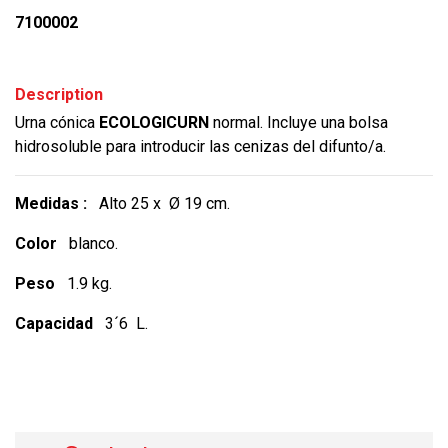
7100002
Description
Urna cónica
ECOLOGICURN
normal. Incluye una bolsa
hidrosoluble para introducir las cenizas del difunto/a.
Medidas :
Alto 25 x Ø 19 cm.
Color
blanco.
Peso
1.9 kg.
Capacidad
3´6 L.