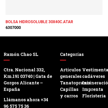
BOLSA HIDROSOLUBLE 30X40C.ATAR
6307000
Ramón Chao SL
Categorías
Ctra. Nacional 332,
Artículos
Vestiment
Km.191 03740 | Gata de
generales
cadáveres
Gorgos Alicante –
Tanatopraxia
Incineraci
España
Capillas
Imprenta
y carros
Floristería
Llámanos ahora +34
96 575 75 36