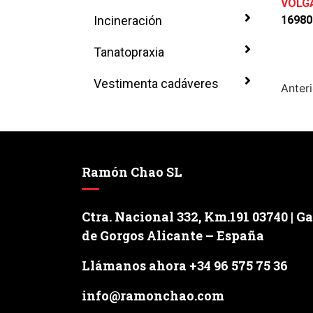
VOLG
16980
Incineración
Tanatopraxia
Vestimenta cadáveres
Anteri
Ramón Chao SL
Ctra. Nacional 332, Km.191 03740 | G
de Gorgos Alicante – España
Llámanos ahora +34 96 575 75 36
info@ramonchao.com