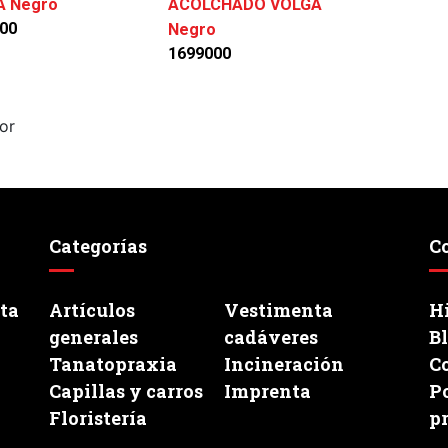
A Negro
ACOLCHADO VOLGA
00
Negro
1699000
or
Categorías
C
ata
Artículos
Vestimenta
Hi
generales
cadáveres
B
Tanatopraxia
Incineración
C
Capillas y carros
Imprenta
Po
Floristería
p