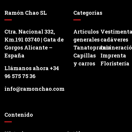
Ramón Chao SL
Categorías
Ctra. Nacional 332,
Artículos
Vestiment
Km.191 03740 | Gata de
generales
cadáveres
Gorgos Alicante –
Tanatopraxia
Incineraci
España
Capillas
Imprenta
y carros
Floristería
Llámanos ahora +34
96 575 75 36
info@ramonchao.com
Contenido