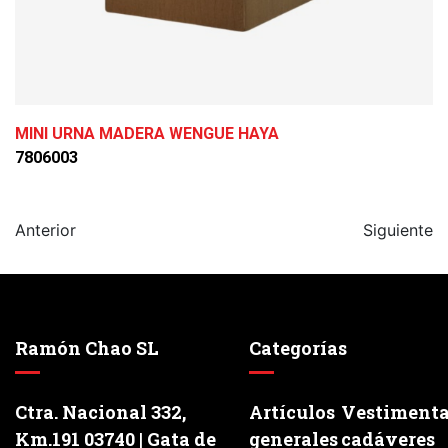
MINI URNA MADERA WENGUE HAYA
7806003
Anterior
Siguiente
Ramón Chao SL
Categorías
Ctra. Nacional 332,
Artículos
Vestiment
Km.191 03740 | Gata de
generales
cadáveres