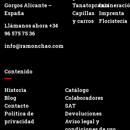
Gorgos Alicante –
Tanatopraxia
Incineraci
España
Capillas
Imprenta
y carros
Floristería
Llámanos ahora +34
96 575 75 36
info@ramonchao.com
Contenido
Historia
Catálogo
Blog
Colaboradores
Contacto
SAT
Política de
Devoluciones
privacidad
Aviso legal y
condiciones de uso