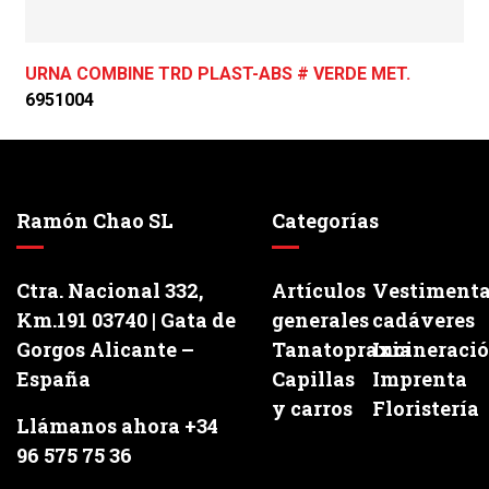
URNA COMBINE TRD PLAST-ABS # VERDE MET.
6951004
Ramón Chao SL
Categorías
Ctra. Nacional 332,
Artículos
Vestiment
Km.191 03740 | Gata de
generales
cadáveres
Gorgos Alicante –
Tanatopraxia
Incineraci
España
Capillas
Imprenta
y carros
Floristería
Llámanos ahora +34
96 575 75 36