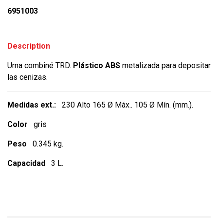
6951003
Description
Urna combiné TRD.
Plástico ABS
metalizada para depositar
las cenizas.
Medidas ext.:
230 Alto 165 Ø Máx.. 105 Ø Mín. (mm.).
Color
gris
Peso
0.345 kg.
Capacidad
3 L.