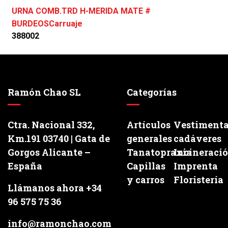
URNA COMB.TRD H-MERIDA MATE #
BURDEOSCarruaje
388002
Ramón Chao SL
Categorías
Ctra. Nacional 332,
Artículos
Vestiment
Km.191 03740 | Gata de
generales
cadáveres
Gorgos Alicante –
Tanatopraxia
Incineraci
España
Capillas
Imprenta
y carros
Floristería
Llámanos ahora +34
96 575 75 36
info@ramonchao.com