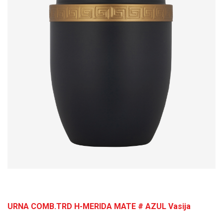
URNA COMB.TRD H-MERIDA MATE # AZUL Vasija