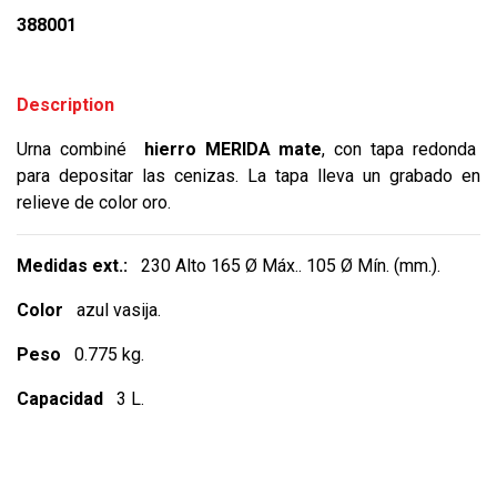
388001
Description
Urna combiné
hierro MERIDA mate
, con tapa redonda
para depositar las cenizas. La tapa lleva un grabado en
relieve de color oro.
Medidas ext.:
230 Alto 165 Ø Máx.. 105 Ø Mín. (mm.).
Color
azul vasija.
Peso
0.775 kg.
Capacidad
3 L.