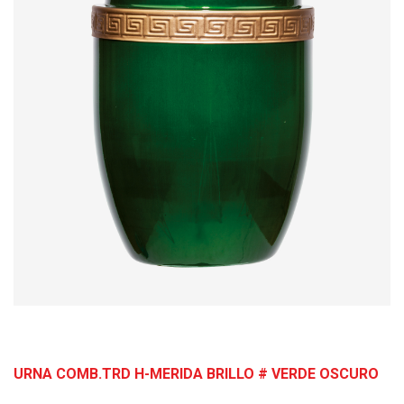
URNA COMB.TRD H-MERIDA BRILLO # VERDE OSCURO