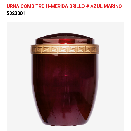
URNA COMB.TRD H-MERIDA BRILLO # AZUL MARINO
5323001