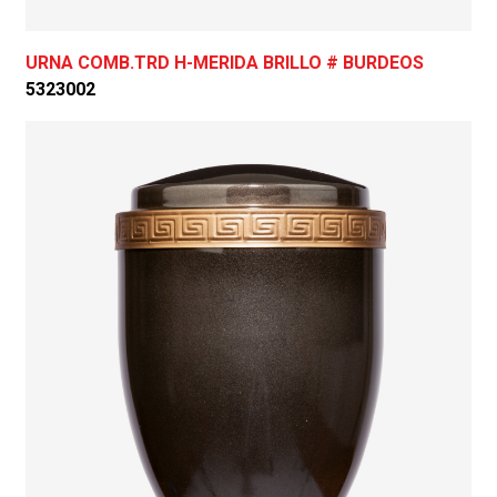
URNA COMB.TRD H-MERIDA BRILLO # BURDEOS
5323002