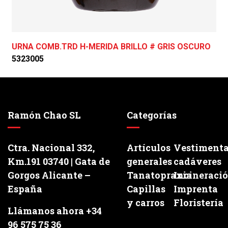
URNA COMB.TRD H-MERIDA BRILLO # GRIS OSCURO
5323005
Ramón Chao SL
Categorías
Ctra. Nacional 332,
Artículos
Vestiment
Km.191 03740 | Gata de
generales
cadáveres
Gorgos Alicante –
Tanatopraxia
Incineraci
España
Capillas
Imprenta
y carros
Floristería
Llámanos ahora +34
96 575 75 36