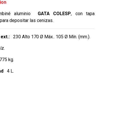
ion
mbiné aluminio
GATA COLESP
, con tapa
ara depositar las cenizas.
ext.:
230 Alto 170 Ø Máx.. 105 Ø Mín. (mm.).
íz.
75 kg.
ad
4 L.