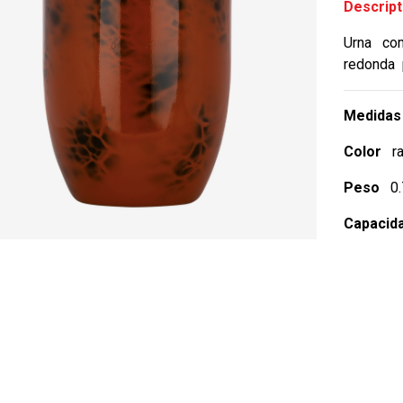
Descript
Urna co
redonda p
Medidas 
Color
ra
Peso
0.7
Capacid