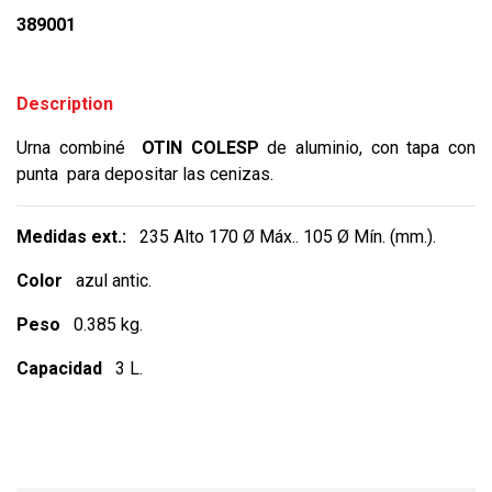
389001
Description
Urna combiné
OTIN COLESP
de aluminio, con tapa con
punta para depositar las cenizas.
Medidas ext.:
235 Alto 170 Ø Máx.. 105 Ø Mín. (mm.).
Color
azul antic.
Peso
0.385 kg.
Capacidad
3 L.