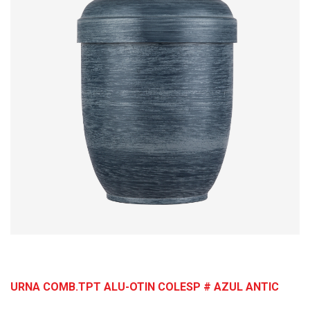
URNA COMB.TPT ALU-OTIN COLESP # AZUL ANTIC