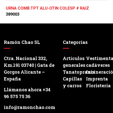
URNA COMB.TPT ALU-OTIN COLESP # RAIZ
389003
Ramón Chao SL
Categorías
Ctra. Nacional 332,
Artículos
Vestiment
Km.191 03740 | Gata de
generales
cadáveres
Gorgos Alicante –
Tanatopraxia
Incineraci
España
Capillas
Imprenta
y carros
Floristería
Llámanos ahora +34
96 575 75 36
info@ramonchao.com