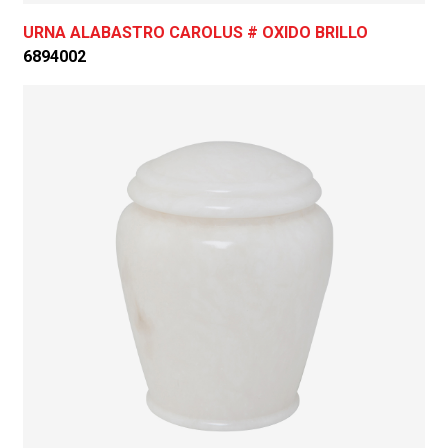
URNA ALABASTRO CAROLUS # OXIDO BRILLO
6894002