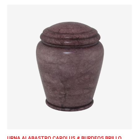
URNA ALABASTRO CAROLUS # BURDEOS BRILLO