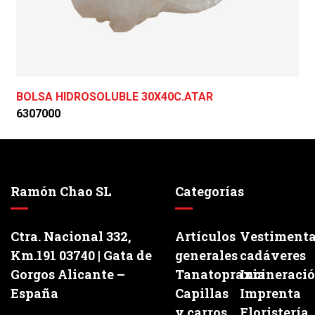
BOLSA HIDROSOLUBLE 30X40C.ATAR
6307000
Ramón Chao SL
Categorías
Ctra. Nacional 332,
Artículos
Vestiment
Km.191 03740 | Gata de
generales
cadáveres
Gorgos Alicante –
Tanatopraxia
Incineraci
España
Capillas
Imprenta
y carros
Floristería