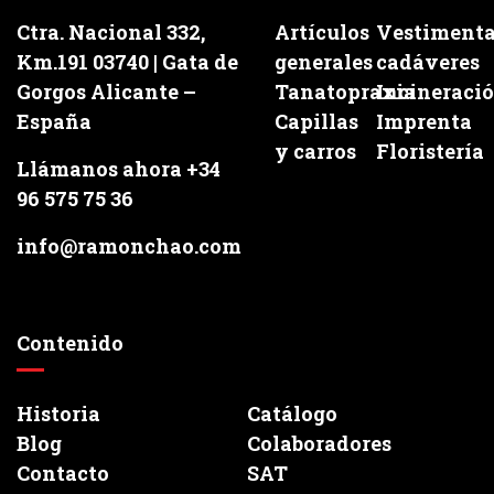
Ctra. Nacional 332,
Artículos
Vestiment
Km.191 03740 | Gata de
generales
cadáveres
Gorgos Alicante –
Tanatopraxia
Incineraci
España
Capillas
Imprenta
y carros
Floristería
Llámanos ahora +34
96 575 75 36
info@ramonchao.com
Contenido
Historia
Catálogo
Blog
Colaboradores
Contacto
SAT