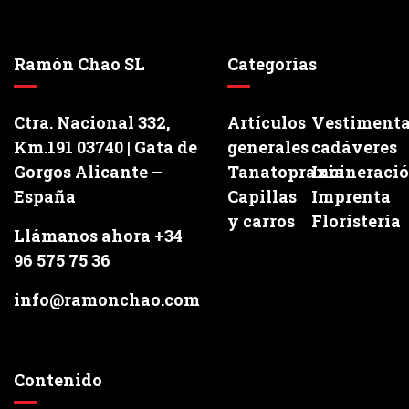
Ramón Chao SL
Categorías
Ctra. Nacional 332,
Artículos
Vestiment
Km.191 03740 | Gata de
generales
cadáveres
Gorgos Alicante –
Tanatopraxia
Incineraci
España
Capillas
Imprenta
y carros
Floristería
Llámanos ahora +34
96 575 75 36
info@ramonchao.com
Contenido