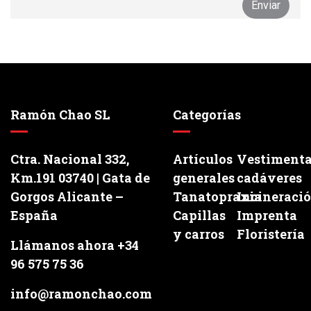
Ramón Chao SL
Categorías
Ctra. Nacional 332,
Artículos
Vestiment
Km.191 03740 | Gata de
generales
cadáveres
Gorgos Alicante –
Tanatopraxia
Incineraci
España
Capillas
Imprenta
y carros
Floristería
Llámanos ahora +34
96 575 75 36
info@ramonchao.com