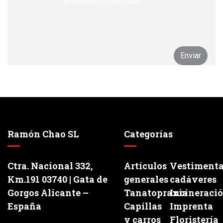
política de privacidad
Ramón Chao SL
Categorías
Ctra. Nacional 332,
Artículos
Vestiment
Km.191 03740 | Gata de
generales
cadáveres
Gorgos Alicante –
Tanatopraxia
Incineraci
España
Capillas
Imprenta
y carros
Floristería