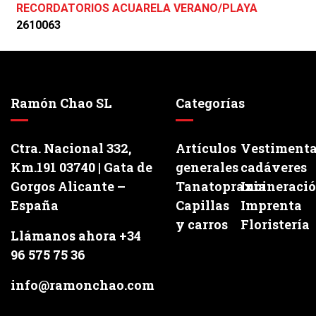
RECORDATORIOS ACUARELA VERANO/PLAYA
2610063
Ramón Chao SL
Categorías
Ctra. Nacional 332,
Artículos
Vestiment
Km.191 03740 | Gata de
generales
cadáveres
Gorgos Alicante –
Tanatopraxia
Incineraci
España
Capillas
Imprenta
y carros
Floristería
Llámanos ahora +34
96 575 75 36
info@ramonchao.com