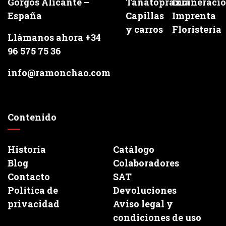
Gorgos Alicante –
Tanatopraxia
Incineraci
España
Capillas
Imprenta
y carros
Floristería
Llámanos ahora +34
96 575 75 36
info@ramonchao.com
Contenido
Historia
Catálogo
Blog
Colaboradores
Contacto
SAT
Política de
Devoluciones
privacidad
Aviso legal y
condiciones de uso