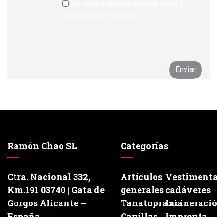
He leído y acepto el aviso legal y la
política de privacidad
Ramón Chao SL
Categorías
Ctra. Nacional 332,
Artículos
Vestiment
Km.191 03740 | Gata de
generales
cadáveres
Gorgos Alicante –
Tanatopraxia
Incineraci
España
Capillas
Imprenta