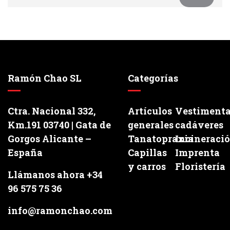
Ramón Chao SL
Categorías
Ctra. Nacional 332,
Artículos
Vestiment
Km.191 03740 | Gata de
generales
cadáveres
Gorgos Alicante –
Tanatopraxia
Incineraci
España
Capillas
Imprenta
y carros
Floristería
Llámanos ahora +34
96 575 75 36
info@ramonchao.com