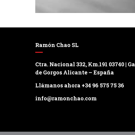
Ramón Chao SL
Ctra. Nacional 332, Km.191 03740 | G
de Gorgos Alicante – España
Llámanos ahora +34 96 575 75 36
info@ramonchao.com