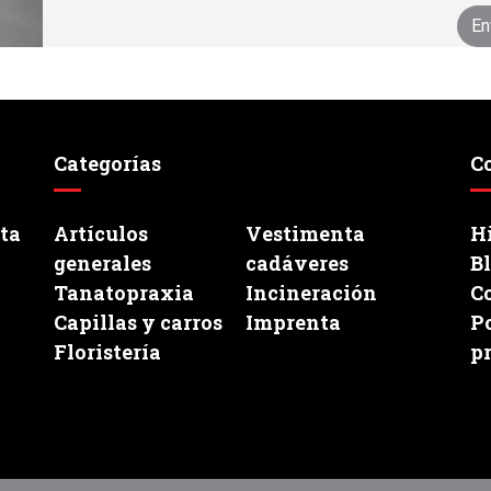
Categorías
C
ata
Artículos
Vestimenta
Hi
generales
cadáveres
B
Tanatopraxia
Incineración
C
Capillas y carros
Imprenta
Po
Floristería
p