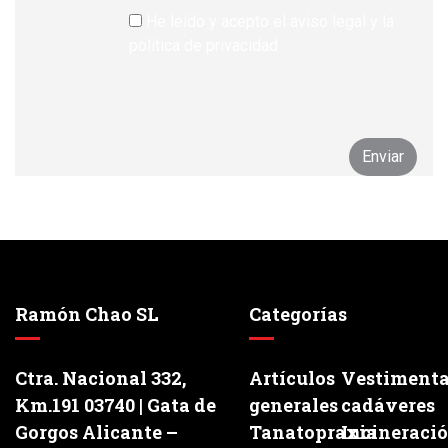
He leído y acepto el aviso legal y la
política de privacidad
Ramón Chao SL
Categorías
Ctra. Nacional 332,
Artículos
Vestiment
Km.191 03740 | Gata de
generales
cadáveres
Gorgos Alicante –
Tanatopraxia
Incineraci