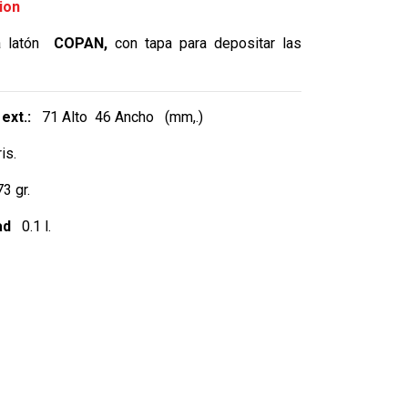
ion
a latón
COPAN,
con tapa para depositar las
ext.:
71 Alto 46 Ancho (mm,.)
is.
 gr.
ad
0.1 l.