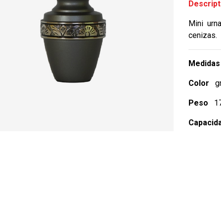
Descript
Mini urn
cenizas.
Medidas 
Color
gr
Peso
173
Capacid