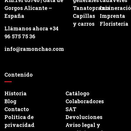
Km.191 03740 | Gata de
generales
cadáveres
Gorgos Alicante –
Tanatopraxia
Incineraci
España
Capillas
Imprenta
y carros
Floristería
Llámanos ahora +34
96 575 75 36
info@ramonchao.com
Contenido
Historia
Catálogo
Blog
Colaboradores
Contacto
SAT
Política de
Devoluciones
privacidad
Aviso legal y