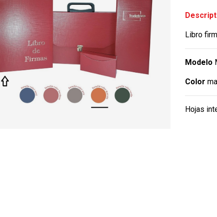
Descript
Libro fir
Modelo
M
Color
mar
Hojas int