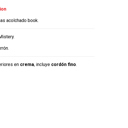
ion
mas acolchado book.
istery.
rón.
eriores en
crema
, incluye
cordón fino
.