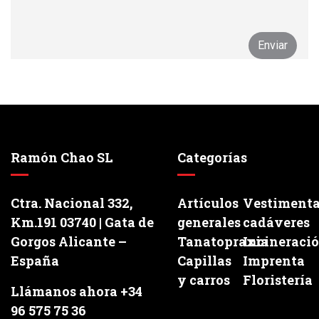
Ramón Chao SL
Categorías
Ctra. Nacional 332,
Artículos
Vestiment
Km.191 03740 | Gata de
generales
cadáveres
Gorgos Alicante –
Tanatopraxia
Incineraci
España
Capillas
Imprenta
y carros
Floristería
Llámanos ahora +34
96 575 75 36