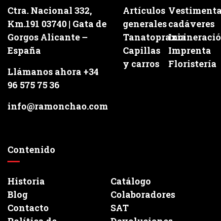
Ctra. Nacional 332,
Artículos
Vestiment
Km.191 03740 | Gata de
generales
cadáveres
Gorgos Alicante –
Tanatopraxia
Incineraci
España
Capillas
Imprenta
y carros
Floristería
Llámanos ahora +34
96 575 75 36
info@ramonchao.com
Contenido
Historia
Catálogo
Blog
Colaboradores
Contacto
SAT