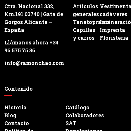
Ctra. Nacional 332,
Artículos
Vestiment
Km.191 03740 | Gata de
generales
cadáveres
Gorgos Alicante –
Tanatopraxia
Incineraci
España
Capillas
Imprenta
y carros
Floristería
Llámanos ahora +34
96 575 75 36
info@ramonchao.com
Contenido
Historia
Catálogo
Blog
Colaboradores
Contacto
SAT