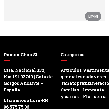
Ramón Chao SL
Categorías
Ctra. Nacional 332,
Artículos
Vestiment
Km.191 03740 | Gata de
generales
cadáveres
Gorgos Alicante –
Tanatopraxia
Incineraci
España
Capillas
Imprenta
y carros
Floristería
Llámanos ahora +34
96 575 75 36