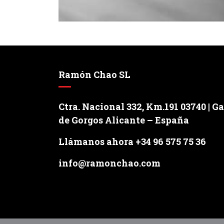
Ramón Chao SL
Ctra. Nacional 332, Km.191 03740 | G
de Gorgos Alicante – España
Llámanos ahora +34 96 575 75 36
info@ramonchao.com