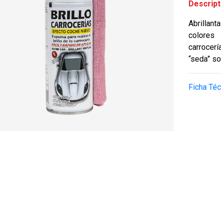
Descript
Abrillan
colores
carrocer
“seda” so
Ficha Téc