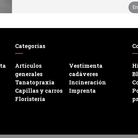
Categorías
C
ata
Artículos
Vestimenta
Hi
generales
cadáveres
B
Tanatopraxia
Incineración
C
Capillas y carros
Imprenta
Po
Floristería
p