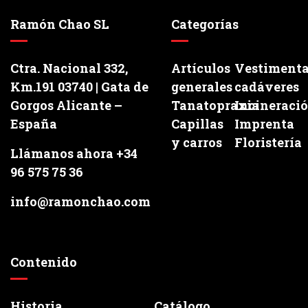
Ramón Chao SL
Categorías
Ctra. Nacional 332,
Artículos
Vestiment
Km.191 03740 | Gata de
generales
cadáveres
Gorgos Alicante –
Tanatopraxia
Incineraci
España
Capillas
Imprenta
y carros
Floristería
Llámanos ahora +34
96 575 75 36
info@ramonchao.com
Contenido
Historia
Catálogo