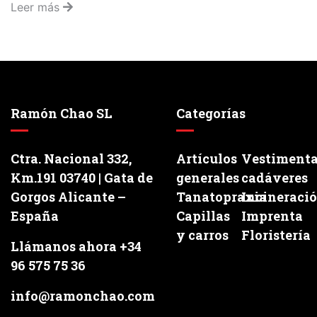
Leer más
Ramón Chao SL
Categorías
Ctra. Nacional 332,
Artículos
Vestiment
Km.191 03740 | Gata de
generales
cadáveres
Gorgos Alicante –
Tanatopraxia
Incineraci
España
Capillas
Imprenta
y carros
Floristería
Llámanos ahora +34
96 575 75 36
info@ramonchao.com