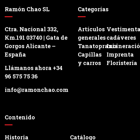
Ramón Chao SL
Categorías
Ctra. Nacional 332,
Artículos
Vestiment
Km.191 03740 | Gata de
generales
cadáveres
Gorgos Alicante –
Tanatopraxia
Incineraci
España
Capillas
Imprenta
y carros
Floristería
Llámanos ahora +34
96 575 75 36
info@ramonchao.com
Contenido
Historia
Catálogo