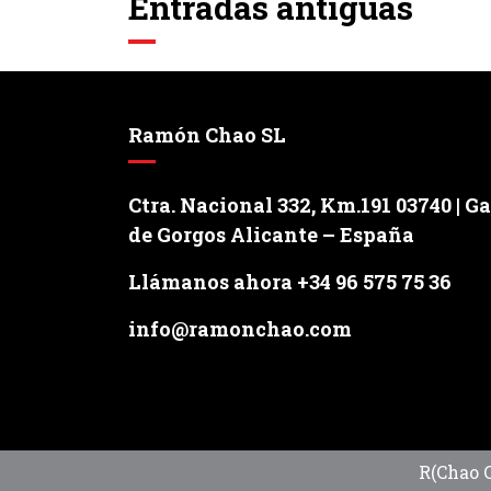
Entradas antiguas
Ramón Chao SL
Ctra. Nacional 332, Km.191 03740 | G
de Gorgos Alicante – España
Llámanos ahora +34 96 575 75 36
info@ramonchao.com
R(Chao 