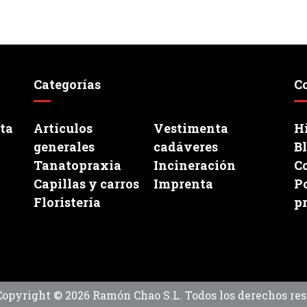
Categorías
C
ata
Artículos
Vestimenta
Hi
generales
cadáveres
B
Tanatopraxia
Incineración
C
Capillas y carros
Imprenta
Po
Floristería
p
Copyright © 2026 Ramón Chao S.L. Todos los derechos res