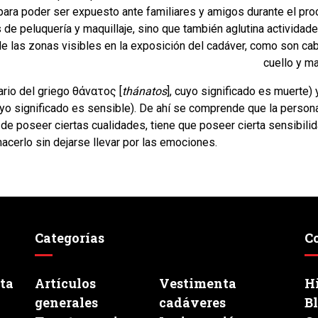
para poder ser expuesto ante familiares y amigos durante el pr
 de peluquería y maquillaje, sino que también aglutina actividad
e las zonas visibles en la exposición del cadáver, como son ca
cuello y m
nario del griego θάνατος [
thánatos
], cuyo significado es muerte) 
cuyo significado es sensible). De ahí se comprende que la person
 de poseer ciertas cualidades, tiene que poseer cierta sensibilid
hacerlo sin dejarse llevar por las emociones.
Categorías
C
ata
Artículos
Vestimenta
Hi
generales
cadáveres
B