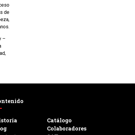
oceso
es de
beza,
anos.
y –
a
ad,
ontenido
storia
Catálogo
log
Colaboradores