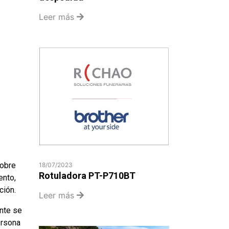
Leer más
sobre
18/07/2023
Rotuladora PT-P710BT
ento,
ción.
Leer más
ente se
ersona