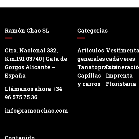
Ramón Chao SL
Categorías
Ctra. Nacional 332,
Artículos
Vestiment
Km.191 03740 | Gata de
generales
cadáveres
Gorgos Alicante –
Tanatopraxia
Incineraci
España
Capillas
Imprenta
y carros
Floristería
Llámanos ahora +34
96 575 75 36
info@ramonchao.com
Contenido