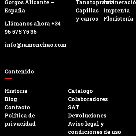
Gorgos Alicante –
Tanatopraxia
Incineraci
España
Capillas
Imprenta
y carros
Floristería
Llámanos ahora +34
96 575 75 36
info@ramonchao.com
Contenido
Historia
Catálogo
Blog
Colaboradores
Contacto
SAT
Política de
Devoluciones
privacidad
Aviso legal y
condiciones de uso